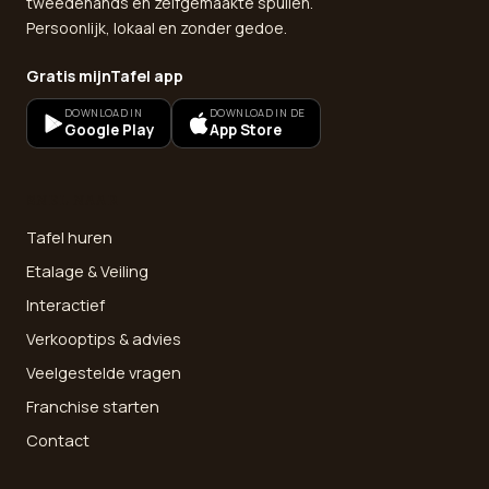
tweedehands en zelfgemaakte spullen.
Persoonlijk, lokaal en zonder gedoe.
Gratis mijnTafel app
DOWNLOAD IN
DOWNLOAD IN DE
Google Play
App Store
SNEL NAAR
Tafel huren
Etalage & Veiling
Interactief
Verkooptips & advies
Veelgestelde vragen
Franchise starten
Contact