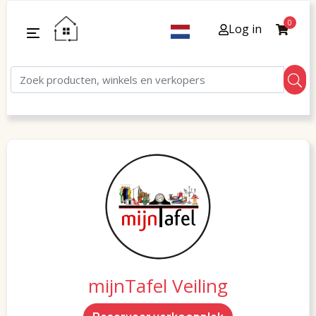
0
Log in
mijnTafel Veiling