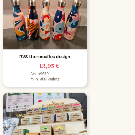
RVS thermosfles design
12,95 €
Anon9639
mijnTafel Veiling