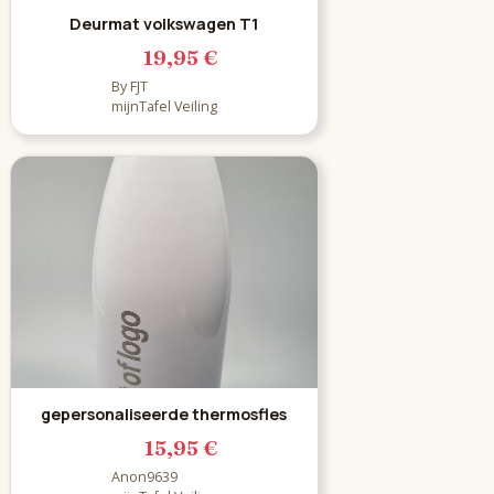
Deurmat volkswagen T1
19,95 €
By FJT
mijnTafel Veiling
gepersonaliseerde thermosfles
15,95 €
Anon9639