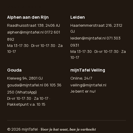
ONZE WINKELS
Alphen aan den Rijn
Leiden
Raadhuisstraat 138, 2406 AJ
Haarlemmerstraat 216, 2312
GJ
alphen@mijntafel.nl
0172 601
leiden@mijntafel.nl
071 303
892
0931
Ma 13-17:30 · Di-vr 10-17:30 · Za
10-17
Ma 13-17:30 · Di-vr 10-17:30 · Za
10-17
Gouda
mijnTafel Veiling
Kleiweg 94, 2801 GJ
Online, 24/7
gouda@mijntafel.nl
06 105 36
veiling@mijntafel.nl
Je bent er nu!
250 (WhatsApp)
Di-vr 10-17:30 · Za 10-17 ·
Pakketpunt v.a. 10:15
© 2026 mijnTafel ·
Voor je het weet, ben je verkocht