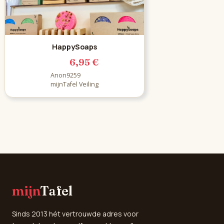
HappySoaps
6,95 €
Anon9259
mijnTafel Veiling
mijn
Tafel
Sinds 2013 hét vertrouwde adres voor