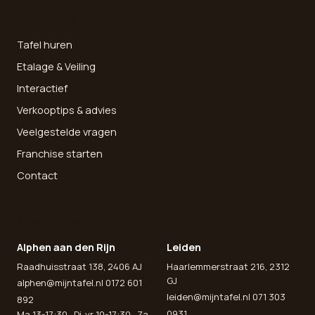
SNEL NAAR
Tafel huren
Etalage & Veiling
Interactief
Verkooptips & advies
Veelgestelde vragen
Franchise starten
Contact
ONZE WINKELS
Alphen aan den Rijn
Leiden
Raadhuisstraat 138, 2406 AJ
Haarlemmerstraat 216, 2312
GJ
alphen@mijntafel.nl
0172 601
leiden@mijntafel.nl
071 303
892
0931
Ma 13-17:30 · Di-vr 10-17:30 · Za