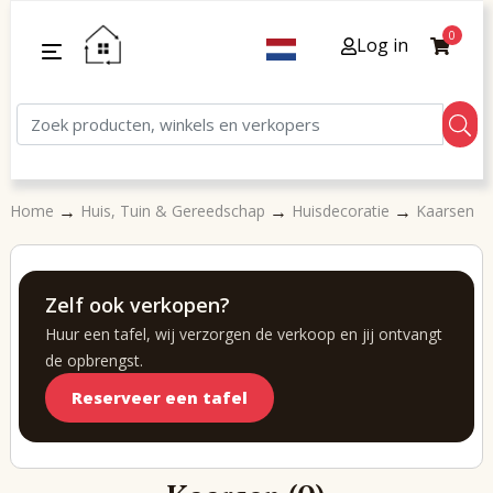
0
Log in
→
→
→
Home
Huis, Tuin & Gereedschap
Huisdecoratie
Kaarsen
Zelf ook verkopen?
Huur een tafel, wij verzorgen de verkoop en jij ontvangt
de opbrengst.
Reserveer een tafel