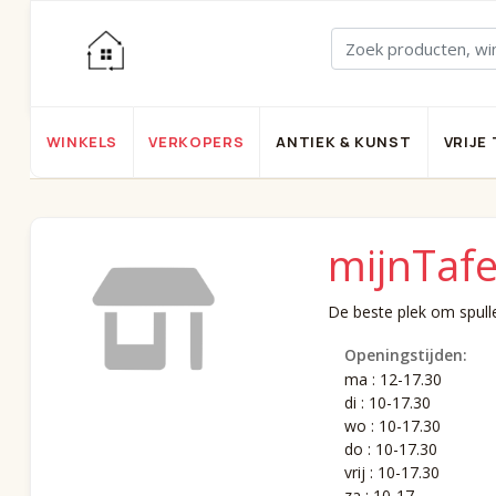
WINKELS
VERKOPERS
ANTIEK & KUNST
VRIJE 
mijnTafe
De beste plek om spulle
Openingstijden:
ma : 12-17.30
di : 10-17.30
wo : 10-17.30
do : 10-17.30
vrij : 10-17.30
za : 10-17