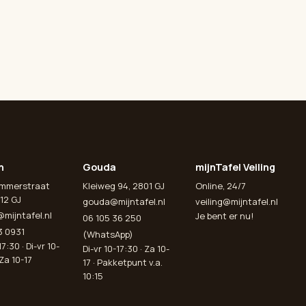
n
Gouda
mijnTafel Veiling
emmerstraat
Kleiweg 94, 2801 GJ
Online, 24/7
12 GJ
gouda@mijntafel.nl
veiling@mijntafel.nl
@mijntafel.nl
Je bent er nu!
06 105 36 250
3 0931
(WhatsApp)
7:30 · Di-vr 10-
Di-vr 10-17:30 · Za 10-
 Za 10-17
17 · Pakketpunt v.a.
10:15