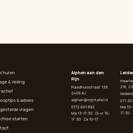
L NAAR
ONZE WINKELS
el huren
Alphen aan den
Leide
Rijn
Haarl
age & Veiling
216, 23
Raadhuisstraat 138,
ractief
2406 AJ
leiden
alphen@mijntafel.nl
ooptips & advies
071 30
0172 601 892
Ma 13-1
lgestelde vragen
17:30 ·
Ma 13-17:30 · Di-vr 10-
nchise starten
17:30 · Za 10-17
tact