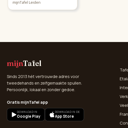
mijnTafel Leiden
SNE
mijn
Tafel
Taf
Sinds 2013 hét vertrouwde adres voor
Etal
tweedehands en zelfgemaakte spullen.
Inte
Persoonlijk, lokaal en zonder gedoe.
Verk
Gratis mijnTafel app
Vee
DOWNLOAD IN
DOWNLOAD IN DE
Fra
Google Play
App Store
Con