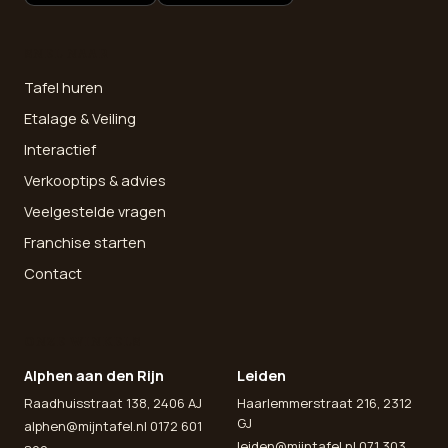
SNEL NAAR
Tafel huren
Etalage & Veiling
Interactief
Verkooptips & advies
Veelgestelde vragen
Franchise starten
Contact
ONZE WINKELS
Alphen aan den Rijn
Leiden
Raadhuisstraat 138, 2406 AJ
Haarlemmerstraat 216, 2312
GJ
alphen@mijntafel.nl
0172 601
leiden@mijntafel.nl
071 303