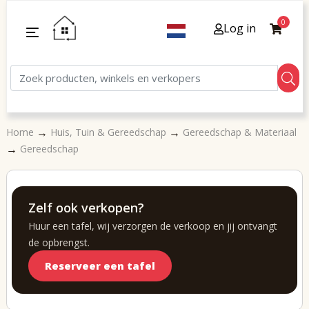
0
Log in
→
→
Home
Huis, Tuin & Gereedschap
Gereedschap & Materiaal
→
Gereedschap
Zelf ook verkopen?
Huur een tafel, wij verzorgen de verkoop en jij ontvangt
de opbrengst.
Reserveer een tafel