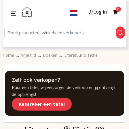
0
Log in
→
→
→
Home
Vrije tijd
Boeken
Literatuur & Fictie
Zelf ook verkopen?
Huur een tafel, wij verzorgen de verkoop en jij ontvangt
de opbrengst.
Reserveer een tafel