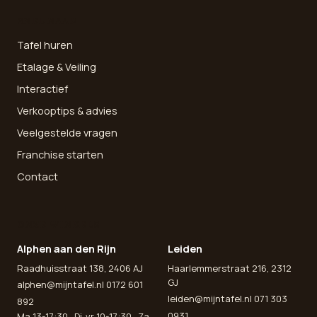
SNEL NAAR
Tafel huren
Etalage & Veiling
Interactief
Verkooptips & advies
Veelgestelde vragen
Franchise starten
Contact
ONZE WINKELS
Alphen aan den Rijn
Leiden
Raadhuisstraat 138, 2406 AJ
Haarlemmerstraat 216, 2312
GJ
alphen@mijntafel.nl
0172 601
leiden@mijntafel.nl
071 303
892
0931
Ma 13-17:30 · Di-vr 10-17:30 · Za