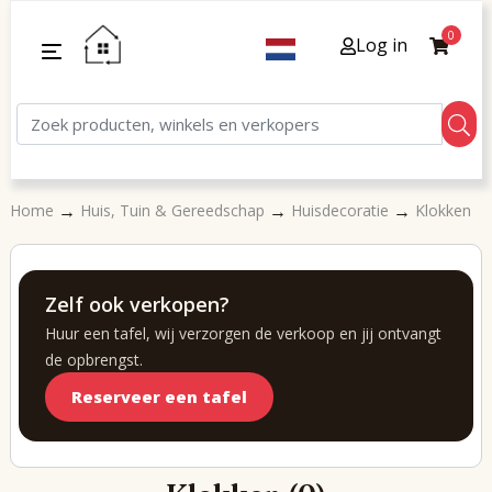
0
Log in
→
→
→
Home
Huis, Tuin & Gereedschap
Huisdecoratie
Klokken
Zelf ook verkopen?
Huur een tafel, wij verzorgen de verkoop en jij ontvangt
de opbrengst.
Reserveer een tafel