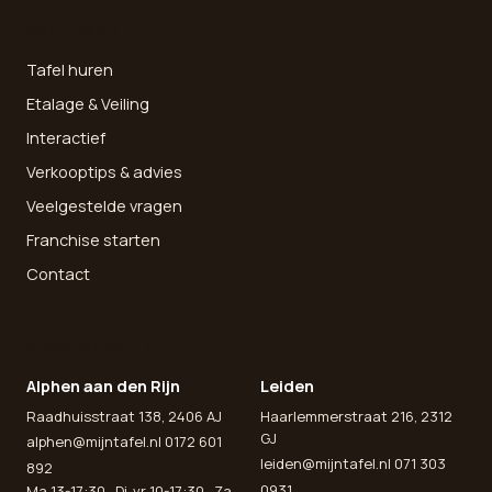
SNEL NAAR
Tafel huren
Etalage & Veiling
Interactief
Verkooptips & advies
Veelgestelde vragen
Franchise starten
Contact
ONZE WINKELS
Alphen aan den Rijn
Leiden
Raadhuisstraat 138, 2406 AJ
Haarlemmerstraat 216, 2312
GJ
alphen@mijntafel.nl
0172 601
leiden@mijntafel.nl
071 303
892
0931
Ma 13-17:30 · Di-vr 10-17:30 · Za