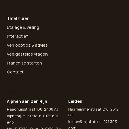
SNEL NAAR
Tafel huren
Etalage & Veiling
Interactief
Verkooptips & advies
Veelgestelde vragen
Franchise starten
Contact
ONZE WINKELS
Alphen aan den Rijn
Leiden
Raadhuisstraat 138, 2406 AJ
Haarlemmerstraat 216, 2312
GJ
alphen@mijntafel.nl
0172 601
leiden@mijntafel.nl
071 303
892
0931
Ma 13-17:30 · Di-vr 10-17:30 · Za