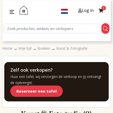
0
Log in
→
→
→
Home
Vrije tijd
Boeken
Kunst & Fotografie
Zelf ook verkopen?
Huur een tafel, wij verzorgen de verkoop en jij ontvangt
de opbrengst.
Reserveer een tafel