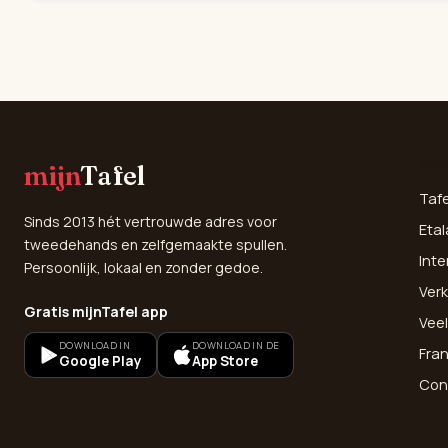
SNE
mijn
Tafel
Taf
Sinds 2013 hét vertrouwde adres voor
Etal
tweedehands en zelfgemaakte spullen.
Inte
Persoonlijk, lokaal en zonder gedoe.
Verk
Gratis mijnTafel app
Vee
DOWNLOAD IN
DOWNLOAD IN DE
Fra
Google Play
App Store
Con