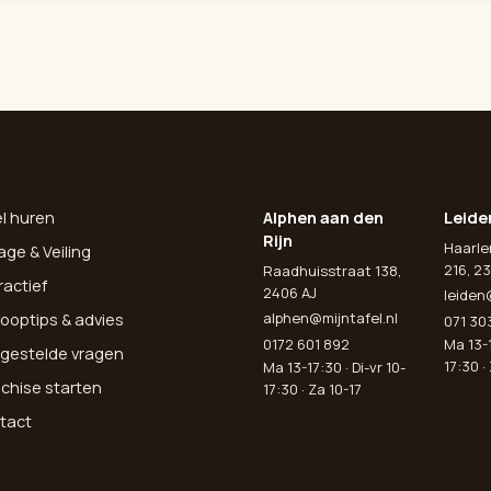
L NAAR
ONZE WINKELS
el huren
Alphen aan den
Leide
Rijn
Haarl
age & Veiling
216, 23
Raadhuisstraat 138,
ractief
2406 AJ
leiden
alphen@mijntafel.nl
ooptips & advies
071 30
0172 601 892
Ma 13-1
lgestelde vragen
17:30 ·
Ma 13-17:30 · Di-vr 10-
nchise starten
17:30 · Za 10-17
tact