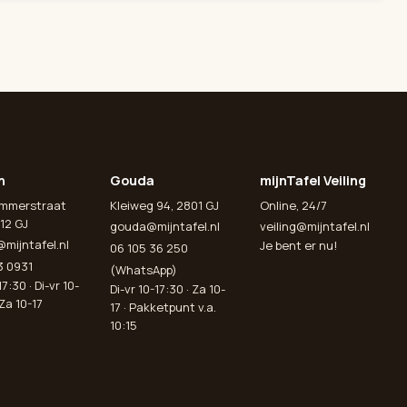
n
Gouda
mijnTafel Veiling
emmerstraat
Kleiweg 94, 2801 GJ
Online, 24/7
12 GJ
gouda@mijntafel.nl
veiling@mijntafel.nl
@mijntafel.nl
Je bent er nu!
06 105 36 250
3 0931
(WhatsApp)
7:30 · Di-vr 10-
Di-vr 10-17:30 · Za 10-
 Za 10-17
17 · Pakketpunt v.a.
10:15