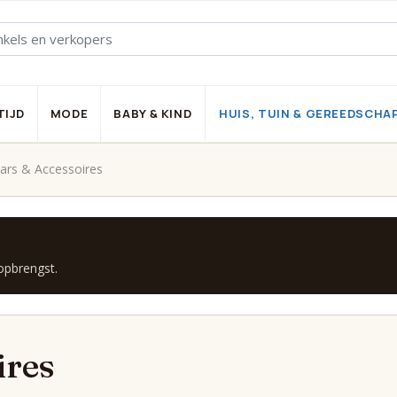
TIJD
MODE
BABY & KIND
HUIS, TUIN & GEREEDSCHA
ars & Accessoires
 opbrengst.
ires