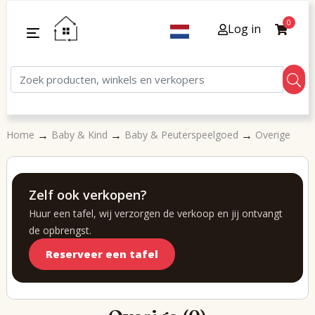
0
Log in
→
→
→
Home
Baby & Kind
Baby & Peuterspeelgoed
Overige
Zelf ook verkopen?
Huur een tafel, wij verzorgen de verkoop en jij ontvangt
de opbrengst.
Reserveer een tafel