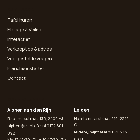
SNEL NAAR
Tafel huren
Etalage & Veiling
Interactief
Verkooptips & advies
Veelgestelde vragen
Franchise starten
Contact
ONZE WINKELS
Alphen aan den Rijn
Leiden
Raadhuisstraat 138, 2406 AJ
Haarlemmerstraat 216, 2312
GJ
alphen@mijntafel.nl
0172 601
leiden@mijntafel.nl
071 303
892
0931
Ma 13-17:30 · Di-vr 10-17:30 · Za