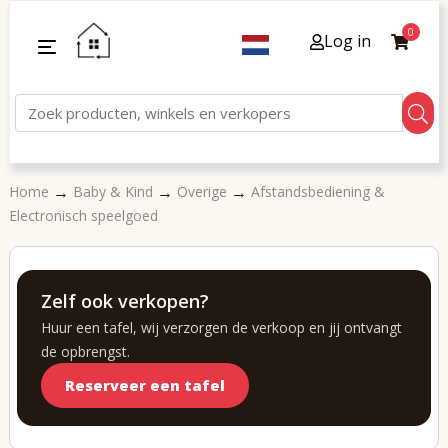
0
Log in
→
→
→
Home
Baby & Kind
Overige
Afstandsbediening &
Electronisch speelgoed
Zelf ook verkopen?
Huur een tafel, wij verzorgen de verkoop en jij ontvangt
de opbrengst.
Reserveer een tafel