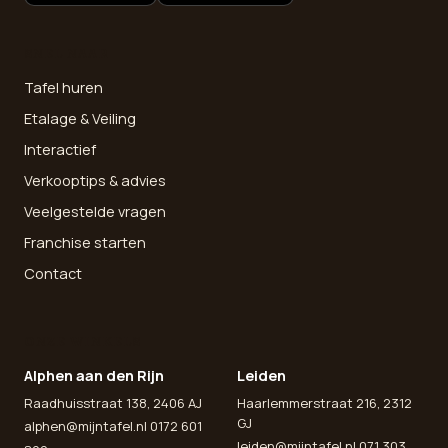
SNEL NAAR
Tafel huren
Etalage & Veiling
Interactief
Verkooptips & advies
Veelgestelde vragen
Franchise starten
Contact
ONZE WINKELS
Alphen aan den Rijn
Leiden
Raadhuisstraat 138, 2406 AJ
Haarlemmerstraat 216, 2312
GJ
alphen@mijntafel.nl
0172 601
leiden@mijntafel.nl
071 303