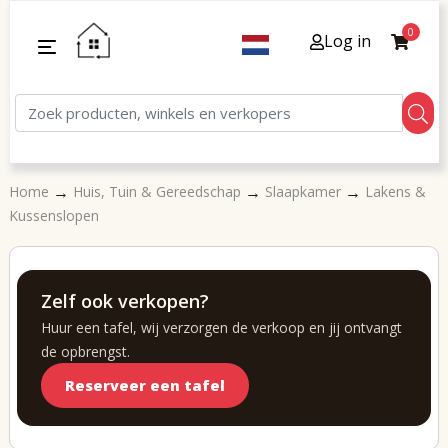
0
Log in
→
→
→
Home
Huis, Tuin & Gereedschap
Slaapkamer
Lakens &
Kussenslopen
Zelf ook verkopen?
Huur een tafel, wij verzorgen de verkoop en jij ontvangt
de opbrengst.
Reserveer een tafel