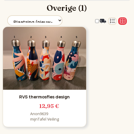
Overige (1)
RVS thermosfles design
12,95 €
Anon9639
mijnTafel Veiling