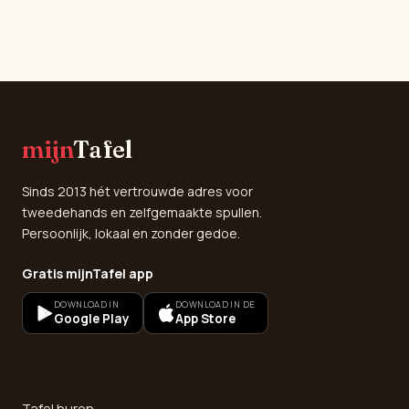
mijn
Tafel
Sinds 2013 hét vertrouwde adres voor
tweedehands en zelfgemaakte spullen.
Persoonlijk, lokaal en zonder gedoe.
Gratis mijnTafel app
DOWNLOAD IN
DOWNLOAD IN DE
Google Play
App Store
SNEL NAAR
Tafel huren