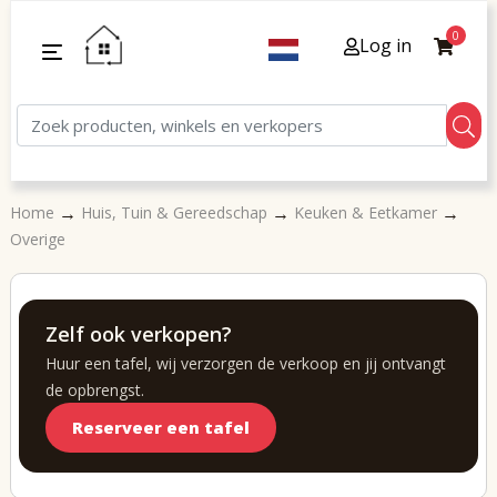
0
Log in
→
→
→
Home
Huis, Tuin & Gereedschap
Keuken & Eetkamer
Overige
Zelf ook verkopen?
Huur een tafel, wij verzorgen de verkoop en jij ontvangt
de opbrengst.
Reserveer een tafel