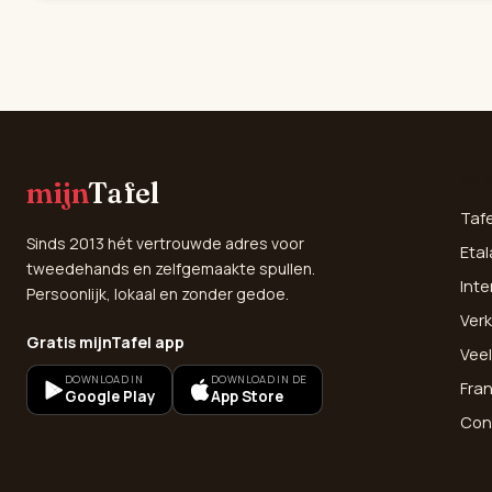
SNE
mijn
Tafel
Taf
Sinds 2013 hét vertrouwde adres voor
Etal
tweedehands en zelfgemaakte spullen.
Inte
Persoonlijk, lokaal en zonder gedoe.
Verk
Gratis mijnTafel app
Vee
DOWNLOAD IN
DOWNLOAD IN DE
Fra
Google Play
App Store
Con