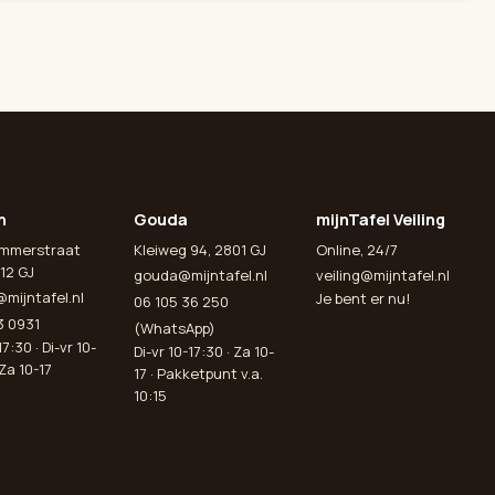
n
Gouda
mijnTafel Veiling
emmerstraat
Kleiweg 94, 2801 GJ
Online, 24/7
12 GJ
gouda@mijntafel.nl
veiling@mijntafel.nl
@mijntafel.nl
Je bent er nu!
06 105 36 250
3 0931
(WhatsApp)
7:30 · Di-vr 10-
Di-vr 10-17:30 · Za 10-
 Za 10-17
17 · Pakketpunt v.a.
10:15