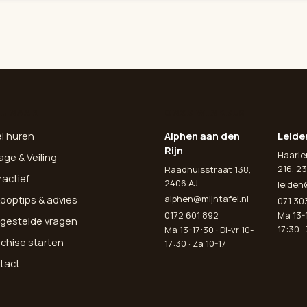
L NAAR
ONZE WINKELS
el huren
Alphen aan den
Leide
Rijn
Haarl
age & Veiling
216, 23
Raadhuisstraat 138,
ractief
2406 AJ
leiden
alphen@mijntafel.nl
ooptips & advies
071 30
0172 601 892
Ma 13-1
lgestelde vragen
17:30 ·
Ma 13-17:30 · Di-vr 10-
nchise starten
17:30 · Za 10-17
tact