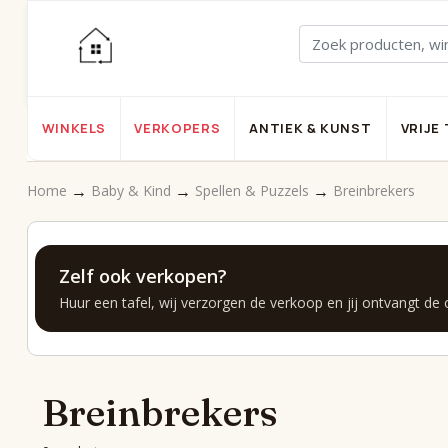
WINKELS
VERKOPERS
ANTIEK & KUNST
VRIJE 
→
→
→
Home
Baby & Kind
Spellen & Puzzels
Breinbrekers
Zelf ook verkopen?
Huur een tafel, wij verzorgen de verkoop en jij ontvangt de
Breinbrekers