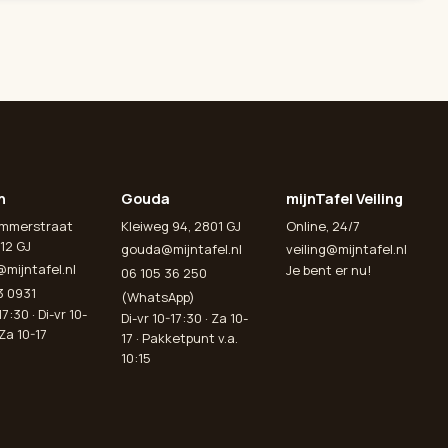
n
Gouda
mijnTafel Veiling
emmerstraat
Kleiweg 94, 2801 GJ
Online, 24/7
12 GJ
gouda@mijntafel.nl
veiling@mijntafel.nl
@mijntafel.nl
Je bent er nu!
06 105 36 250
3 0931
(WhatsApp)
7:30 · Di-vr 10-
Di-vr 10-17:30 · Za 10-
 Za 10-17
17 · Pakketpunt v.a.
10:15