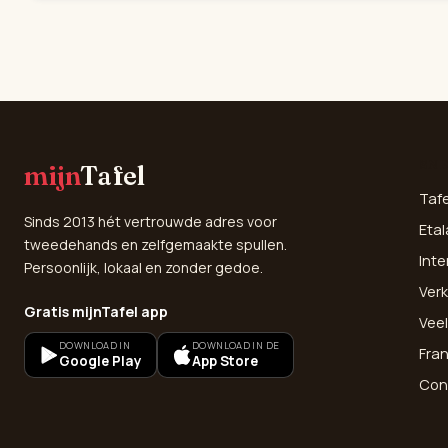
SNE
mijn
Tafel
Taf
Sinds 2013 hét vertrouwde adres voor
Etal
tweedehands en zelfgemaakte spullen.
Inte
Persoonlijk, lokaal en zonder gedoe.
Verk
Gratis mijnTafel app
Vee
DOWNLOAD IN
DOWNLOAD IN DE
Fra
Google Play
App Store
Con