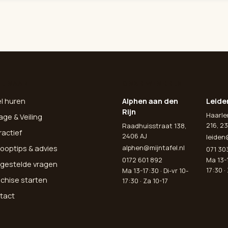
L NAAR
ONZE WINKELS
el huren
Alphen aan den
Leide
Rijn
Haarl
age & Veiling
216, 23
Raadhuisstraat 138,
ractief
2406 AJ
leiden
alphen@mijntafel.nl
ooptips & advies
071 30
0172 601 892
Ma 13-1
lgestelde vragen
17:30 ·
Ma 13-17:30 · Di-vr 10-
nchise starten
17:30 · Za 10-17
tact