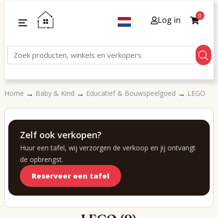
0
Log in
→
→
→
Home
Baby & Kind
Educatief & Bouwspeelgoed
LEGO
Zelf ook verkopen?
Huur een tafel, wij verzorgen de verkoop en jij ontvangt
de opbrengst.
Reserveer een tafel