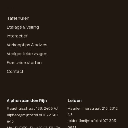
SNEL NAAR
Tafel huren
Etalage & Veiling
Interactief
Verkooptips & advies
Veelgestelde vragen
Franchise starten
Contact
ONZE WINKELS
Alphen aan den Rijn
Leiden
Raadhuisstraat 138, 2406 AJ
Haarlemmerstraat 216, 2312
GJ
alphen@mijntafel.nl
0172 601
leiden@mijntafel.nl
071 303
892
0931
Ma 13-17:30 · Di-vr 10-17:30 · Za