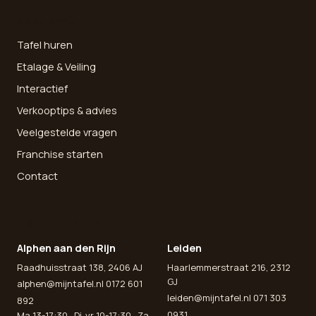
SNEL NAAR
Tafel huren
Etalage & Veiling
Interactief
Verkooptips & advies
Veelgestelde vragen
Franchise starten
Contact
ONZE WINKELS
Alphen aan den Rijn
Leiden
Raadhuisstraat 138, 2406 AJ
Haarlemmerstraat 216, 2312
GJ
alphen@mijntafel.nl
0172 601
leiden@mijntafel.nl
071 303
892
0931
Ma 13-17:30 · Di-vr 10-17:30 · Za