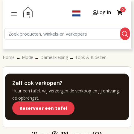
0
Log in
→
→
→
Home
Mode
Dameskleding
Tops & Bloezen
Zelf ook verkopen?
Huur een tafel, wij verzorgen de verkoop en jij ontvangt
de opbrengst.
Reserveer een tafel