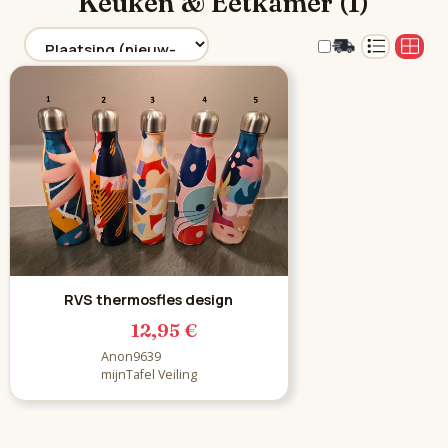
Keuken & Eetkamer (1)
RVS thermosfles design
12,95 €
Anon9639
mijnTafel Veiling