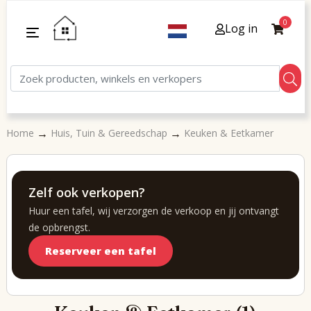
0
Log in
→
→
Home
Huis, Tuin & Gereedschap
Keuken & Eetkamer
Zelf ook verkopen?
Huur een tafel, wij verzorgen de verkoop en jij ontvangt
de opbrengst.
Reserveer een tafel