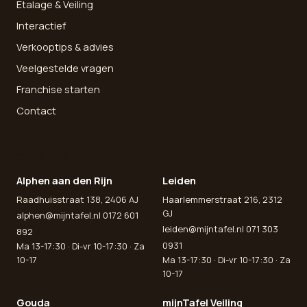
Etalage & Veiling
Interactief
Verkooptips & advies
Veelgestelde vragen
Franchise starten
Contact
ONZE WINKELS
Alphen aan den Rijn
Leiden
Raadhuisstraat 138, 2406 AJ
Haarlemmerstraat 216, 2312
GJ
alphen@mijntafel.nl
0172 601
leiden@mijntafel.nl
071 303
892
0931
Ma 13-17:30 · Di-vr 10-17:30 · Za
10-17
Ma 13-17:30 · Di-vr 10-17:30 · Za
10-17
Gouda
mijnTafel Veiling