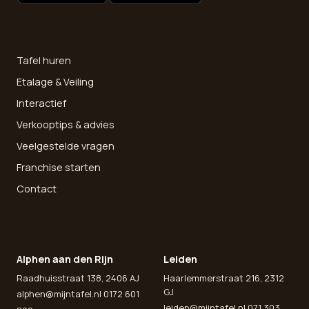
SNEL NAAR
Tafel huren
Etalage & Veiling
Interactief
Verkooptips & advies
Veelgestelde vragen
Franchise starten
Contact
ONZE WINKELS
Alphen aan den Rijn
Leiden
Raadhuisstraat 138, 2406 AJ
Haarlemmerstraat 216, 2312
GJ
alphen@mijntafel.nl
0172 601
leiden@mijntafel.nl
071 303