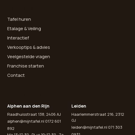
SNEL NAAR
Tafel huren
Etalage & Veiling
Interactief
Verkooptips & advies
Veelgestelde vragen
Franchise starten
Contact
ONZE WINKELS
Alphen aan den Rijn
Leiden
Raadhuisstraat 138, 2406 AJ
Haarlemmerstraat 216, 2312
GJ
alphen@mijntafel.nl
0172 601
leiden@mijntafel.nl
071 303
892
0931
Ma 13-17:30 · Di-vr 10-17:30 · Za