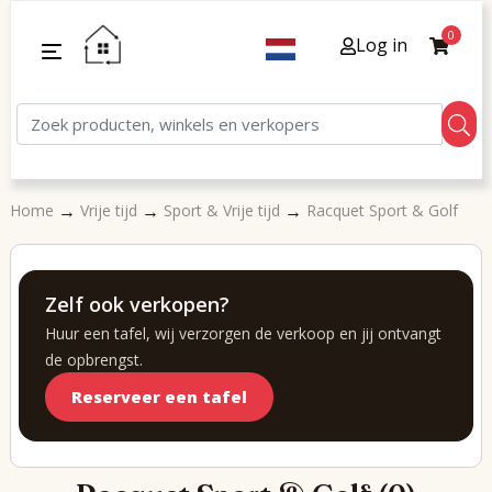
0
Log in
→
→
→
Home
Vrije tijd
Sport & Vrije tijd
Racquet Sport & Golf
Zelf ook verkopen?
Huur een tafel, wij verzorgen de verkoop en jij ontvangt
de opbrengst.
Reserveer een tafel