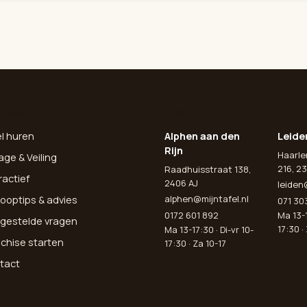
L NAAR
ONZE WINKELS
el huren
Alphen aan den
Leide
Rijn
Haarl
age & Veiling
216, 23
Raadhuisstraat 138,
ractief
2406 AJ
leiden
alphen@mijntafel.nl
ooptips & advies
071 30
0172 601 892
Ma 13-1
lgestelde vragen
17:30 ·
Ma 13-17:30 · Di-vr 10-
nchise starten
17:30 · Za 10-17
tact