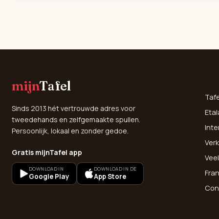
SNE
mijn
Tafel
Taf
Sinds 2013 hét vertrouwde adres voor
Etal
tweedehands en zelfgemaakte spullen.
Inte
Persoonlijk, lokaal en zonder gedoe.
Verk
Gratis mijnTafel app
Vee
DOWNLOAD IN
DOWNLOAD IN DE
Fra
Google Play
App Store
Con