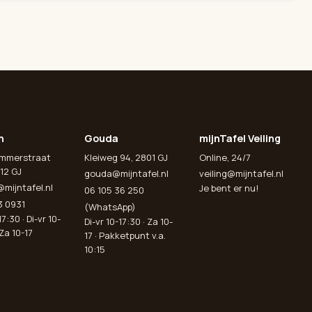
n
Gouda
mijnTafel Veiling
emmerstraat
Kleiweg 94, 2801 GJ
Online, 24/7
12 GJ
gouda@mijntafel.nl
veiling@mijntafel.nl
@mijntafel.nl
Je bent er nu!
06 105 36 250
3 0931
(WhatsApp)
7:30 · Di-vr 10-
Di-vr 10-17:30 · Za 10-
 Za 10-17
17 · Pakketpunt v.a.
10:15