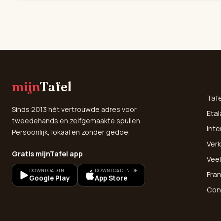
SNE
mijn
Tafel
Taf
Sinds 2013 hét vertrouwde adres voor
Etal
tweedehands en zelfgemaakte spullen.
Inte
Persoonlijk, lokaal en zonder gedoe.
Verk
Gratis mijnTafel app
Vee
DOWNLOAD IN
DOWNLOAD IN DE
Fra
Google Play
App Store
Con