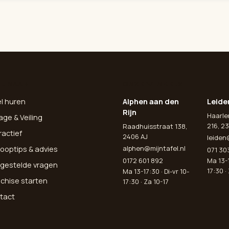
L NAAR
ONZE WINKELS
el huren
Alphen aan den
Leide
Rijn
Haarl
age & Veiling
216, 23
Raadhuisstraat 138,
ractief
2406 AJ
leiden
alphen@mijntafel.nl
ooptips & advies
071 30
0172 601 892
Ma 13-1
lgestelde vragen
17:30 ·
Ma 13-17:30 · Di-vr 10-
nchise starten
17:30 · Za 10-17
tact