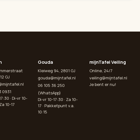
n
Gouda
mijnTafel Veiling
emmerstraat
Kleiweg 94, 2801 GJ
Online, 24/7
12 GJ
gouda@mijntafel.nl
veiling@mijntafel.nl
@mijntafel.nl
Je bent er nu!
06 105 36 250
3 0931
(WhatsApp)
7:30 · Di-vr 10-
Di-vr 10-17:30 · Za 10-
 Za 10-17
17 · Pakketpunt v.a.
10:15