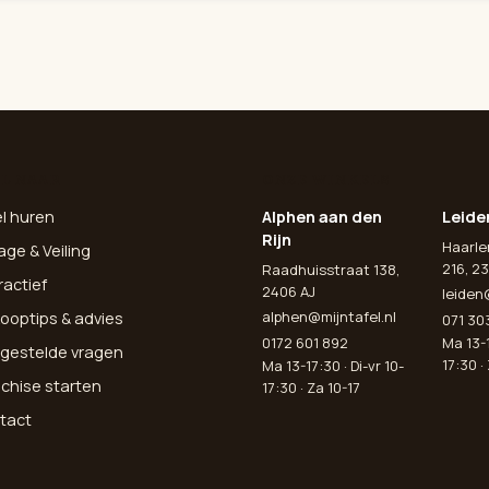
L NAAR
ONZE WINKELS
el huren
Alphen aan den
Leide
Rijn
Haarl
age & Veiling
216, 23
Raadhuisstraat 138,
ractief
2406 AJ
leiden
alphen@mijntafel.nl
ooptips & advies
071 30
0172 601 892
Ma 13-1
lgestelde vragen
17:30 ·
Ma 13-17:30 · Di-vr 10-
nchise starten
17:30 · Za 10-17
tact