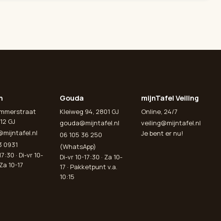
n
Gouda
mijnTafel Veiling
emmerstraat
Kleiweg 94, 2801 GJ
Online, 24/7
12 GJ
gouda@mijntafel.nl
veiling@mijntafel.nl
@mijntafel.nl
Je bent er nu!
06 105 36 250
3 0931
(WhatsApp)
7:30 · Di-vr 10-
Di-vr 10-17:30 · Za 10-
 Za 10-17
17 · Pakketpunt v.a.
10:15