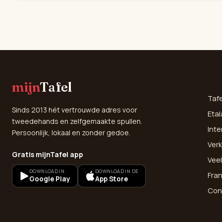
SNE
mijn
Tafel
Taf
Sinds 2013 hét vertrouwde adres voor
Etal
tweedehands en zelfgemaakte spullen.
Inte
Persoonlijk, lokaal en zonder gedoe.
Verk
Gratis mijnTafel app
Vee
DOWNLOAD IN
DOWNLOAD IN DE
Fra
Google Play
App Store
Con