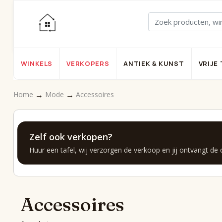
WINKELS
VERKOPERS
ANTIEK & KUNST
VRIJE 
→
→
Home
Mode
Accessoires
Zelf ook verkopen?
Huur een tafel, wij verzorgen de verkoop en jij ontvangt de
Accessoires