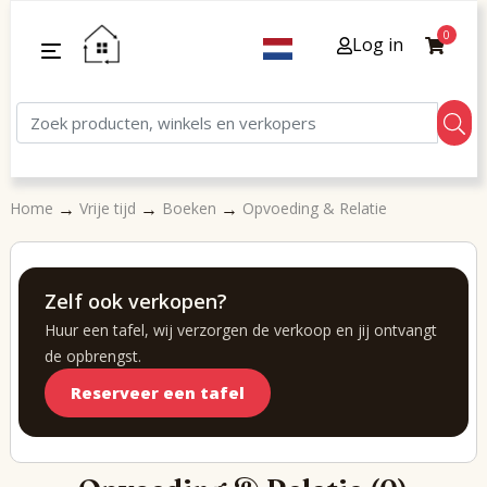
0
Log in
→
→
→
Home
Vrije tijd
Boeken
Opvoeding & Relatie
Zelf ook verkopen?
Huur een tafel, wij verzorgen de verkoop en jij ontvangt
de opbrengst.
Reserveer een tafel