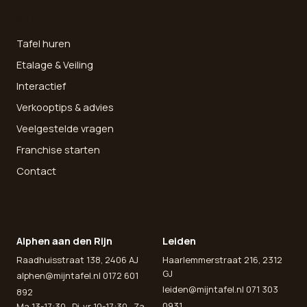
SNEL NAAR
Tafel huren
Etalage & Veiling
Interactief
Verkooptips & advies
Veelgestelde vragen
Franchise starten
Contact
ONZE WINKELS
Alphen aan den Rijn
Leiden
Raadhuisstraat 138, 2406 AJ
Haarlemmerstraat 216, 2312
GJ
alphen@mijntafel.nl
0172 601
leiden@mijntafel.nl
071 303
892
0931
Ma 13-17:30 · Di-vr 10-17:30 · Za