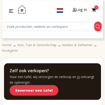
0
Log in
→
→
→
Home
Huis, Tuin & Gereedschap
Keuken & Eetkamer
Kookgerei
Zelf ook verkopen?
Huur een tafel, wij verzorgen de verkoop en jij ontvangt
de opbrengst.
Reserveer een tafel