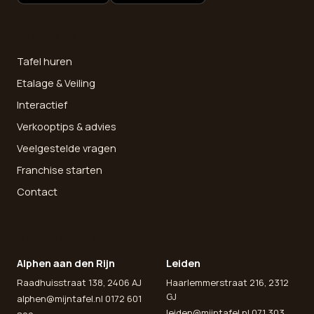
SNEL NAAR
Tafel huren
Etalage & Veiling
Interactief
Verkooptips & advies
Veelgestelde vragen
Franchise starten
Contact
ONZE WINKELS
Alphen aan den Rijn
Leiden
Raadhuisstraat 138, 2406 AJ
Haarlemmerstraat 216, 2312
GJ
alphen@mijntafel.nl
0172 601
leiden@mijntafel.nl
071 303