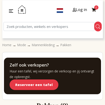
0
Log in
→
→
→
Home
Mode
Mannenkleding
Pakken
Zelf ook verkopen?
Huur een tafel, wij verzorgen de verkoop en jij ontvangt
de opbrengst.
Reserveer een tafel