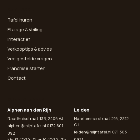
SNEL NAAR
Tafel huren
Etalage & Veiling
Interactief
Verkooptips & advies
Veelgestelde vragen
Franchise starten
Contact
ONZE WINKELS
Alphen aan den Rijn
Leiden
Raadhuisstraat 138, 2406 AJ
Haarlemmerstraat 216, 2312
GJ
alphen@mijntafel.nl
0172 601
leiden@mijntafel.nl
071 303
892
0931
Ma 13-17:30 · Di-vr 10-17:30 · Za