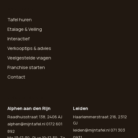
SNEL NAAR
Tafel huren
Etalage & Veiling
Interactief
Verkooptips & advies
Veelgestelde vragen
Franchise starten
Contact
ONZE WINKELS
Alphen aan den Rijn
Leiden
Raadhuisstraat 138, 2406 AJ
Haarlemmerstraat 216, 2312
GJ
alphen@mijntafel.nl
0172 601
leiden@mijntafel.nl
071 303
892
0931
Ma 13-17:30 · Di-vr 10-17:30 · Za