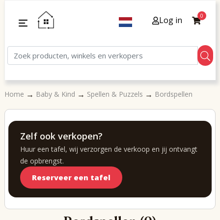
0
Log in
→
→
→
Home
Baby & Kind
Spellen & Puzzels
Bordspellen
Zelf ook verkopen?
Huur een tafel, wij verzorgen de verkoop en jij ontvangt
de opbrengst.
Reserveer een tafel