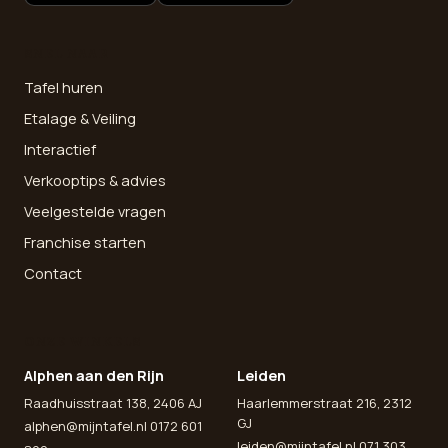
SNEL NAAR
Tafel huren
Etalage & Veiling
Interactief
Verkooptips & advies
Veelgestelde vragen
Franchise starten
Contact
ONZE WINKELS
Alphen aan den Rijn
Leiden
Raadhuisstraat 138, 2406 AJ
Haarlemmerstraat 216, 2312
GJ
alphen@mijntafel.nl
0172 601
leiden@mijntafel.nl
071 303