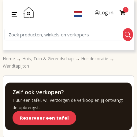
0
Log in
→
→
→
Home
Huis, Tuin & Gereedschap
Huisdecoratie
Wandtapijten
Zelf ook verkopen?
Huur een tafel, wij verzorgen de verkoop en jij ontvangt
de opbrengst.
Reserveer een tafel