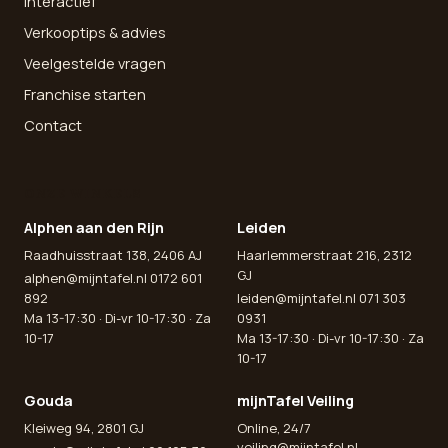
Interactief
Verkooptips & advies
Veelgestelde vragen
Franchise starten
Contact
ONZE WINKELS
Alphen aan den Rijn
Leiden
Raadhuisstraat 138, 2406 AJ
Haarlemmerstraat 216, 2312
GJ
alphen@mijntafel.nl
0172 601
892
leiden@mijntafel.nl
071 303
Ma 13-17:30 · Di-vr 10-17:30 · Za
0931
10-17
Ma 13-17:30 · Di-vr 10-17:30 · Za
10-17
Gouda
mijnTafel Veiling
Kleiweg 94, 2801 GJ
Online, 24/7
veiling@mijntafel.nl