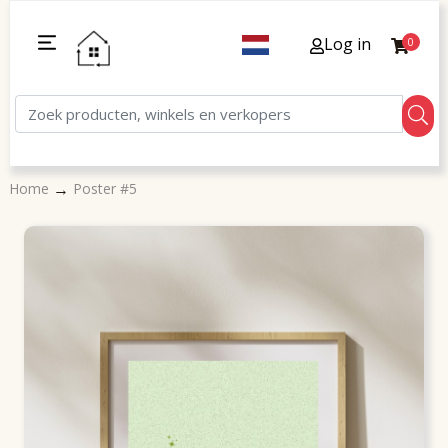
Log in
0
→
Home
Poster #5