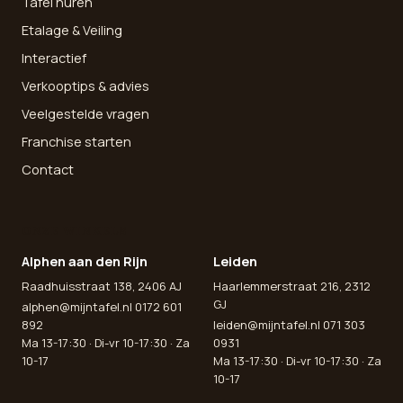
Tafel huren
Etalage & Veiling
Interactief
Verkooptips & advies
Veelgestelde vragen
Franchise starten
Contact
ONZE WINKELS
Alphen aan den Rijn
Leiden
Raadhuisstraat 138, 2406 AJ
Haarlemmerstraat 216, 2312
GJ
alphen@mijntafel.nl
0172 601
892
leiden@mijntafel.nl
071 303
Ma 13-17:30 · Di-vr 10-17:30 · Za
0931
10-17
Ma 13-17:30 · Di-vr 10-17:30 · Za
10-17