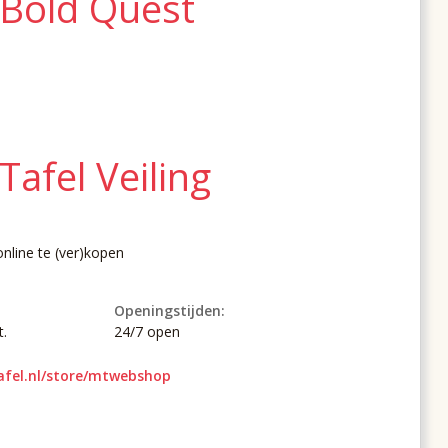
 Bold Quest
Tafel Veiling
nline te (ver)kopen
Openingstijden:
t.
24/7 open
afel.nl/store/mtwebshop