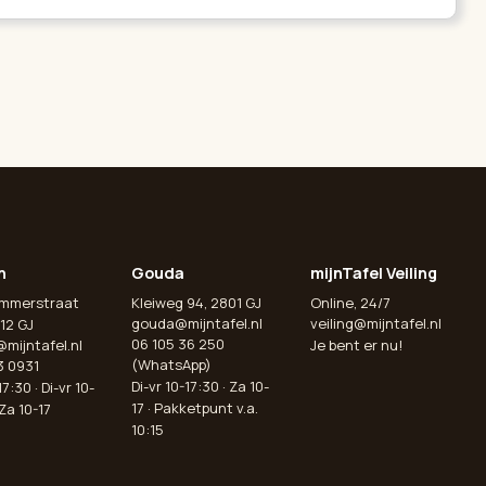
n
Gouda
mijnTafel Veiling
emmerstraat
Kleiweg 94, 2801 GJ
Online, 24/7
gouda@mijntafel.nl
veiling@mijntafel.nl
12 GJ
06 105 36 250
@mijntafel.nl
Je bent er nu!
(WhatsApp)
3 0931
Di-vr 10-17:30 · Za 10-
7:30 · Di-vr 10-
17 · Pakketpunt v.a.
 Za 10-17
10:15