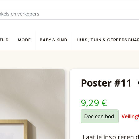
TIJD
MODE
BABY & KIND
HUIS, TUIN & GEREEDSCHA
Poster #11
9,29 €
Doe een bod
Veiling!
Laat je inspireren