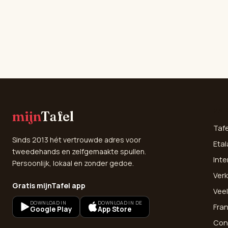
SNE
mijn
Tafel
Taf
Sinds 2013 hét vertrouwde adres voor
Etal
tweedehands en zelfgemaakte spullen.
Inte
Persoonlijk, lokaal en zonder gedoe.
Verk
Gratis mijnTafel app
Vee
DOWNLOAD IN
DOWNLOAD IN DE
Fra
Google Play
App Store
Con