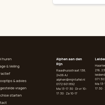
L NAAR
ONZE WINKELS
el huren
Alphen aan den
Leide
Rijn
Haarl
age & Veiling
216, 23
Raadhuisstraat 138,
ractief
leiden
2406 AJ
071 30
alphen@mijntafel.nl
ooptips & advies
Ma 13-1
0172 601 892
lgestelde vragen
17:30 ·
Ma 13-17:30 · Di-vr 10-
17:30 · Za 10-17
nchise starten
tact