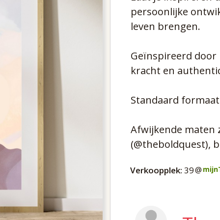
persoonlijke ontwik
leven brengen.
Geïnspireerd door h
kracht en authentici
Standaard formaat:
Afwijkende maten z
(@theboldquest), bi
Verkoopplek:
39
@
mijn