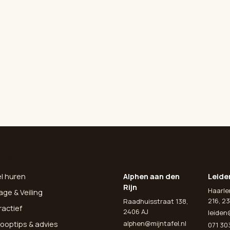
L NAAR
ONZE WINKELS
el huren
Alphen aan den
Leide
Rijn
Haarl
age & Veiling
216, 23
Raadhuisstraat 138,
ractief
2406 AJ
leiden
alphen@mijntafel.nl
ooptips & advies
071 30