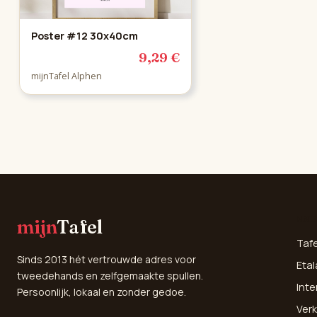
Poster #12 30x40cm
9,29 €
mijnTafel Alphen
SNE
mijn
Tafel
Taf
Sinds 2013 hét vertrouwde adres voor
Etal
tweedehands en zelfgemaakte spullen.
Inte
Persoonlijk, lokaal en zonder gedoe.
Verk