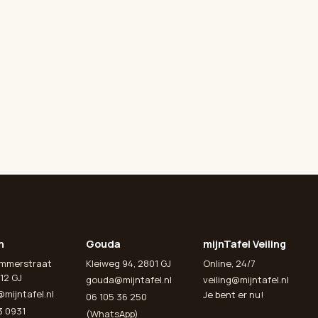
n
Gouda
mijnTafel Veiling
emmerstraat
Kleiweg 94, 2801 GJ
Online, 24/7
12 GJ
gouda@mijntafel.nl
veiling@mijntafel.nl
@mijntafel.nl
Je bent er nu!
06 105 36 250
3 0931
(WhatsApp)