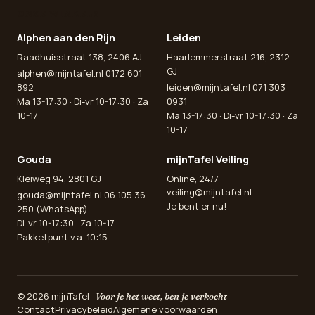
ONZE WINKELS
Alphen aan den Rijn
Leiden
Raadhuisstraat 138, 2406 AJ
Haarlemmerstraat 216, 2312
GJ
alphen@mijntafel.nl
0172 601
892
leiden@mijntafel.nl
071 303
Ma 13-17:30 · Di-vr 10-17:30 · Za
0931
10-17
Ma 13-17:30 · Di-vr 10-17:30 · Za
10-17
Gouda
mijnTafel Veiling
Kleiweg 94, 2801 GJ
Online, 24/7
veiling@mijntafel.nl
gouda@mijntafel.nl
06 105 36
Je bent er nu!
250 (WhatsApp)
Di-vr 10-17:30 · Za 10-17 ·
Pakketpunt v.a. 10:15
© 2026 mijnTafel ·
Voor je het weet, ben je verkocht
Contact
Privacybeleid
Algemene voorwaarden