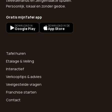
tweedehands en zelfgemaakte spullen.
Persoonlijk, lokaal en zonder gedoe.
Gratis mijnTafel app
DOWNLOAD IN
DOWNLOAD IN DE
Google Play
App Store
SNEL NAAR
Tafel huren
Etalage & Veiling
Interactief
Verkooptips & advies
Veelgestelde vragen
Franchise starten
Contact