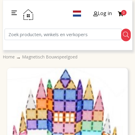
Log in
0
→
Home
Magnetisch Bouwspeelgoed