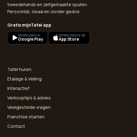
tweedehands en zelfgemaakte spullen.
Persoonlijk, lokaal en zonder gedoe.
Gratis mijnTafel app
DOWNLOAD IN
DOWNLOAD IN DE
Google Play
App Store
SNEL NAAR
Tafel huren
Etalage & Veiling
Interactief
Verkooptips & advies
Veelgestelde vragen
Franchise starten
Contact