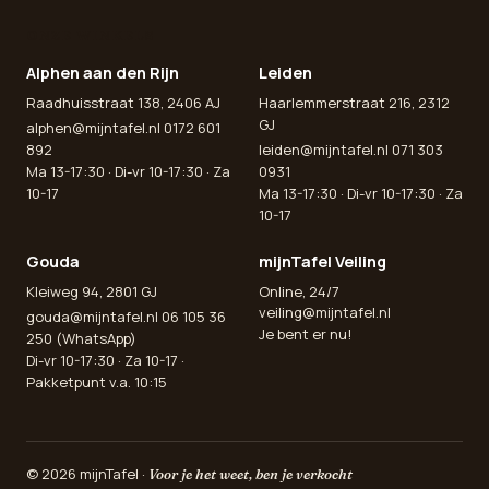
ONZE WINKELS
Alphen aan den Rijn
Leiden
Raadhuisstraat 138, 2406 AJ
Haarlemmerstraat 216, 2312
GJ
alphen@mijntafel.nl
0172 601
892
leiden@mijntafel.nl
071 303
Ma 13-17:30 · Di-vr 10-17:30 · Za
0931
10-17
Ma 13-17:30 · Di-vr 10-17:30 · Za
10-17
Gouda
mijnTafel Veiling
Kleiweg 94, 2801 GJ
Online, 24/7
veiling@mijntafel.nl
gouda@mijntafel.nl
06 105 36
Je bent er nu!
250 (WhatsApp)
Di-vr 10-17:30 · Za 10-17 ·
Pakketpunt v.a. 10:15
© 2026 mijnTafel ·
Voor je het weet, ben je verkocht