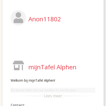
Anon11802
mijnTafel Alphen
Welkom bij mijnTafel Alphen!
De beste plek om uw spullen te (ver)kopen.
Contact: