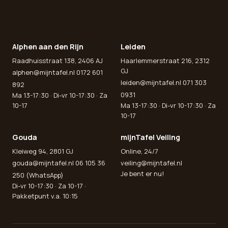
ONZE WINKELS
Alphen aan den Rijn
Leiden
Raadhuisstraat 138, 2406 AJ
Haarlemmerstraat 216, 2312
GJ
alphen@mijntafel.nl
0172 601
leiden@mijntafel.nl
071 303
892
0931
Ma 13-17:30 · Di-vr 10-17:30 · Za
10-17
Ma 13-17:30 · Di-vr 10-17:30 · Za
10-17
Gouda
mijnTafel Veiling
Kleiweg 94, 2801 GJ
Online, 24/7
gouda@mijntafel.nl
06 105 36
veiling@mijntafel.nl
Je bent er nu!
250 (WhatsApp)
Di-vr 10-17:30 · Za 10-17 ·
Pakketpunt v.a. 10:15