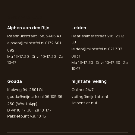
ONZE WINKELS
Alphen aan den Rijn
Leiden
Raadhuisstraat 138, 2406 AJ
Haarlemmerstraat 216, 2312
GJ
alphen@mijntafel.nl
0172 601
leiden@mijntafel.nl
071 303
892
0931
Ma 13-17:30 · Di-vr 10-17:30 · Za
10-17
Ma 13-17:30 · Di-vr 10-17:30 · Za
10-17
Gouda
mijnTafel Veiling
Kleiweg 94, 2801 GJ
Online, 24/7
gouda@mijntafel.nl
06 105 36
veiling@mijntafel.nl
Je bent er nu!
250 (WhatsApp)
Di-vr 10-17:30 · Za 10-17 ·
Pakketpunt v.a. 10:15