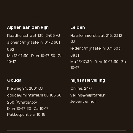
ONZE WINKELS
Alphen aan den Rijn
Leiden
Raadhuisstraat 138, 2406 AJ
Haarlemmerstraat 216, 2312
GJ
alphen@mijntafel.nl
0172 601
leiden@mijntafel.nl
071 303
892
0931
Ma 13-17:30 · Di-vr 10-17:30 · Za
10-17
Ma 13-17:30 · Di-vr 10-17:30 · Za
10-17
Gouda
mijnTafel Veiling
Kleiweg 94, 2801 GJ
Online, 24/7
gouda@mijntafel.nl
06 105 36
veiling@mijntafel.nl
Je bent er nu!
250 (WhatsApp)
Di-vr 10-17:30 · Za 10-17 ·
Pakketpunt v.a. 10:15