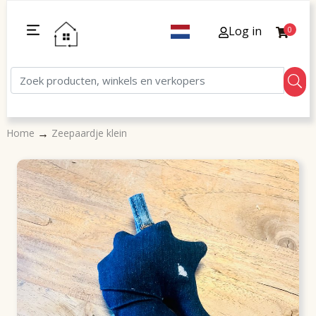
Log in
0
→
Home
Zeepaardje klein