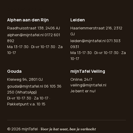
ONZE WINKELS
Alphen aan den Rijn
Leiden
Raadhuisstraat 138, 2406 AJ
Haarlemmerstraat 216, 2312
GJ
alphen@mijntafel.nl
0172 601
892
leiden@mijntafel.nl
071 303
Ma 13-17:30 · Di-vr 10-17:30 · Za
0931
10-17
Ma 13-17:30 · Di-vr 10-17:30 · Za
10-17
Gouda
mijnTafel Veiling
Kleiweg 94, 2801 GJ
Online, 24/7
veiling@mijntafel.nl
gouda@mijntafel.nl
06 105 36
Je bent er nu!
250 (WhatsApp)
Di-vr 10-17:30 · Za 10-17 ·
Pakketpunt v.a. 10:15
© 2026 mijnTafel ·
Voor je het weet, ben je verkocht