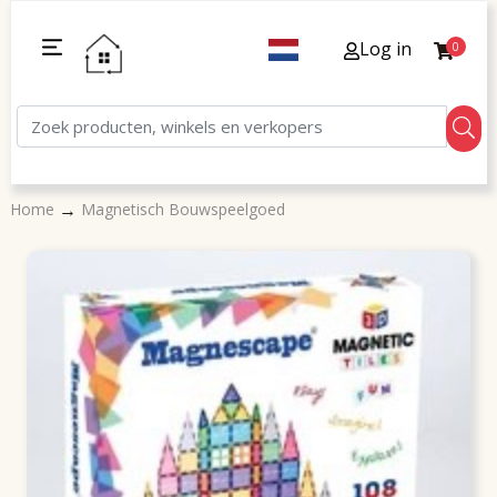
Log in
0
→
Home
Magnetisch Bouwspeelgoed