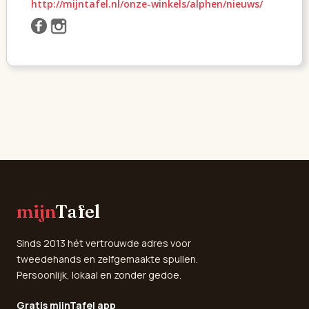
http://mijntafel.nl/onze-winkels/alphen/nieuws/
mijn
Tafel
Sinds 2013 hét vertrouwde adres voor
tweedehands en zelfgemaakte spullen.
Persoonlijk, lokaal en zonder gedoe.
Gratis mijnTafel app